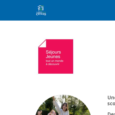
Une
sco
Des