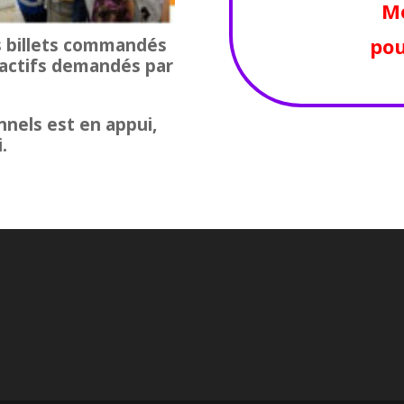
Me
pou
s billets commandés
 actifs demandés par
nnels est en appui,
.