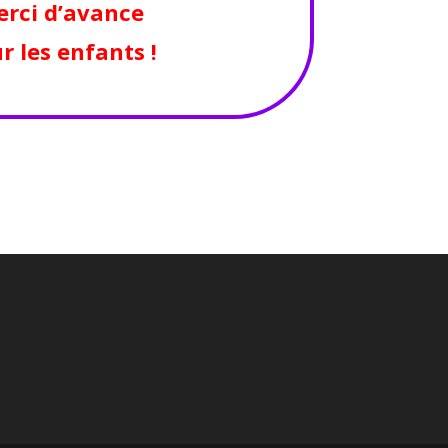
rci d’avance
r les enfants !