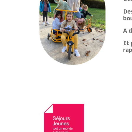
Des
bou
A d
Et
ra